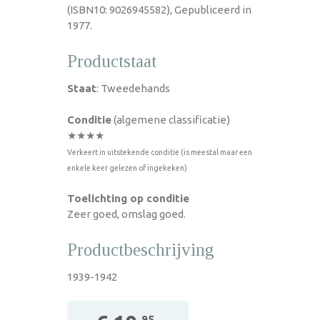
(ISBN10: 9026945582), Gepubliceerd in
1977.
Productstaat
Staat
: Tweedehands
Conditie
(algemene classificatie)
★★★★
Verkeert in uitstekende conditie (is meestal maar een
enkele keer gelezen of ingekeken)
Toelichting op conditie
Zeer goed, omslag goed.
Productbeschrijving
1939-1942
,95