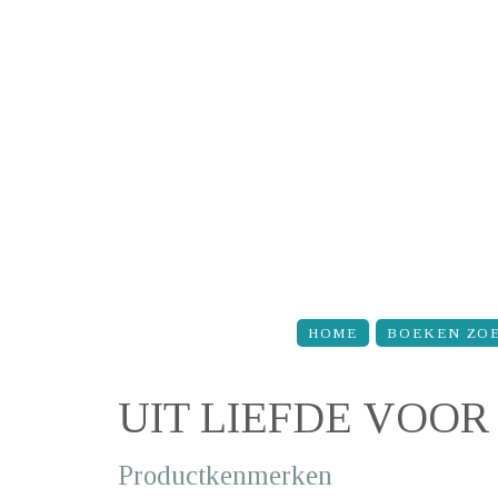
Overslaan en naar de inhoud gaan
HOME
BOEKEN ZO
UIT LIEFDE VOO
Productkenmerken