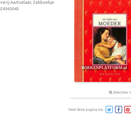
verij Aartselaar, Zakboekje
9024365043
Selecteer 
Deel deze pagina via: