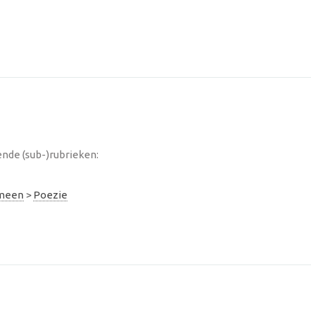
ende (sub-)rubrieken:
emeen
>
Poezie