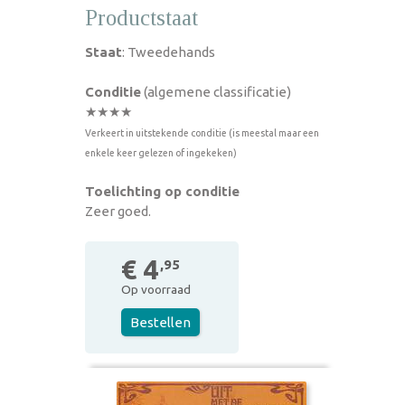
Productstaat
Staat
: Tweedehands
Conditie
(algemene classificatie)
★★★★
Verkeert in uitstekende conditie (is meestal maar een
enkele keer gelezen of ingekeken)
Toelichting op conditie
Zeer goed.
€ 4
,95
Op voorraad
Bestellen