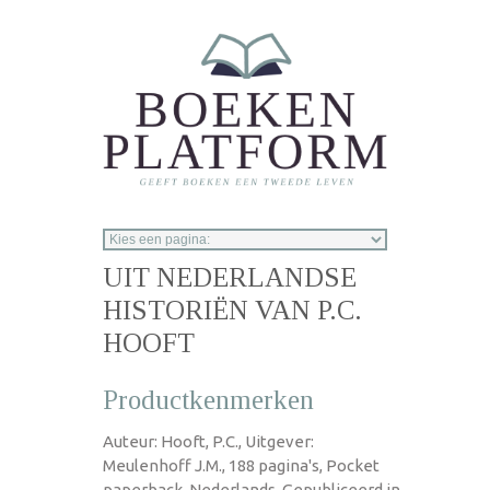
Overslaan en naar de inhoud gaan
UIT NEDERLANDSE
HISTORIËN VAN P.C.
HOOFT
Productkenmerken
Auteur: Hooft, P.C., Uitgever:
Meulenhoff J.M., 188 pagina's, Pocket
paperback, Nederlands, Gepubliceerd in