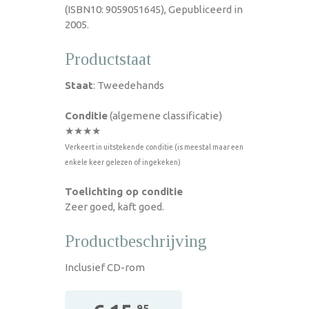
(ISBN10: 9059051645), Gepubliceerd in
2005.
Productstaat
Staat
: Tweedehands
Conditie
(algemene classificatie)
★★★★
Verkeert in uitstekende conditie (is meestal maar een
enkele keer gelezen of ingekeken)
Toelichting op conditie
Zeer goed, kaft goed.
Productbeschrijving
Inclusief CD-rom
,95