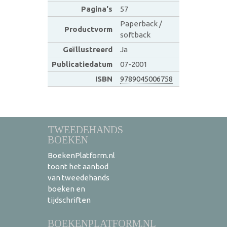
Pagina's
57
Paperback /
Productvorm
softback
Geïllustreerd
Ja
Publicatiedatum
07-2001
ISBN
9789045006758
TWEEDEHANDS
BOEKEN
BoekenPlatform.nl
toont het aanbod
van tweedehands
boeken en
tijdschriften
BOEKENPLATFORM.NL