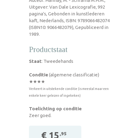
Auteur: Hannay, M. - Schrama M.H.M.,
Uitgever: Van Dale Lexicografie, 992
pagina's, Gebonden in kunstlederen
kaft, Nederlands, ISBN: 9789066482074
(ISBN10: 9066482079), Gepubliceerd in
1989.
Productstaat
Staat
: Tweedehands
Conditie
(algemene classificatie)
★★★★
Verkeert in uitstekende conditie (is meestal maar een
enkele keer gelezen of ingekeken)
Toelichting op conditie
Zeer goed.
€ 15
,95