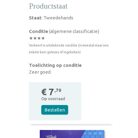
Productstaat
Staat
: Tweedehands
Conditie
(algemene classificatie)
★★★★
Verkeert in uitstekende conditie (is meestal maar een
enkele keer gelezen of ingekeken)
Toelichting op conditie
Zeer goed.
€ 7
,70
Op voorraad
Bestellen