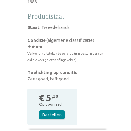
1988.
Productstaat
Staat
: Tweedehands
Conditie
(algemene classificatie)
★★★★
Verkeert in uitstekende conditie (is meestal maar een
enkele keer gelezen of ingekeken)
Toelichting op conditie
Zeer goed, kaft goed.
€ 5
,20
Op voorraad
Bestellen