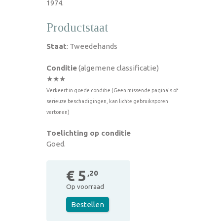
1974.
Productstaat
Staat
: Tweedehands
Conditie
(algemene classificatie)
★★★
Verkeert in goede conditie (Geen missende pagina's of
serieuze beschadigingen, kan lichte gebruiksporen
vertonen)
Toelichting op conditie
Goed.
€ 5
,20
Op voorraad
Bestellen