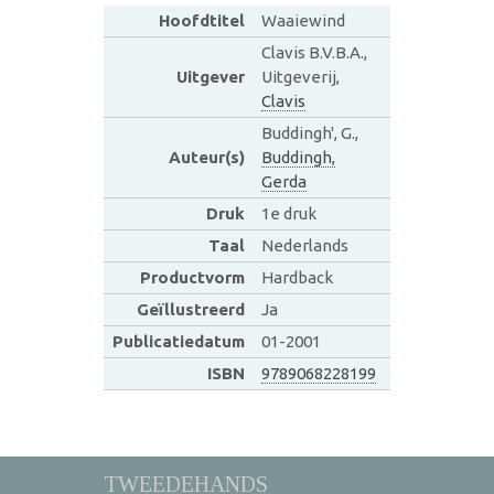
Hoofdtitel
Waaiewind
Clavis B.V.B.A.,
Uitgever
Uitgeverij,
Clavis
Buddingh', G.,
Auteur(s)
Buddingh,
Gerda
Druk
1e druk
Taal
Nederlands
Productvorm
Hardback
Geïllustreerd
Ja
Publicatiedatum
01-2001
ISBN
9789068228199
TWEEDEHANDS