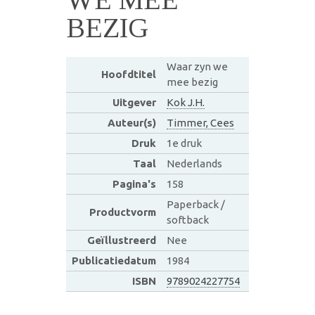
BEZIG
Waar zyn we
Hoofdtitel
mee bezig
Uitgever
Kok J.H.
Auteur(s)
Timmer, Cees
Druk
1e druk
Taal
Nederlands
Pagina's
158
Paperback /
Productvorm
softback
Geïllustreerd
Nee
Publicatiedatum
1984
ISBN
9789024227754