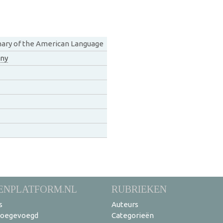
nary of the American Language
any
ENPLATFORM.NL
RUBRIEKEN
s
Auteurs
toegevoegd
Categorieën