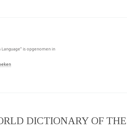
n Language" is opgenomen in
oeken
ORLD DICTIONARY OF TH