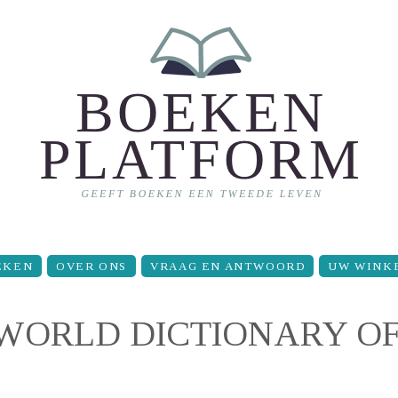
EKEN
OVER ONS
VRAAG EN ANTWOORD
UW WINK
WORLD DICTIONARY O