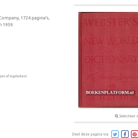
 Company, 1724 pagina's,
n 1959.
ezen of ingekeken)
Selecteer 
Deel deze pagina via: