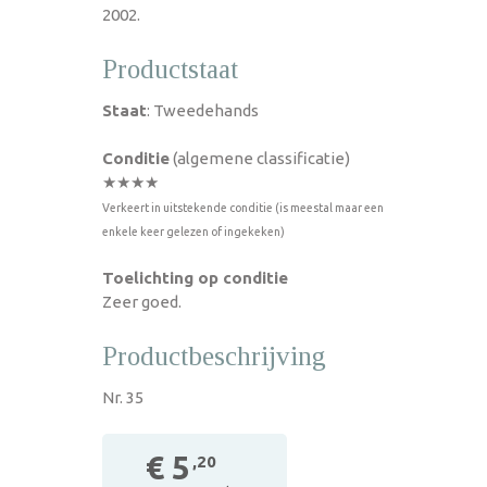
2002.
Productstaat
Staat
: Tweedehands
Conditie
(algemene classificatie)
★★★★
Verkeert in uitstekende conditie (is meestal maar een
enkele keer gelezen of ingekeken)
Toelichting op conditie
Zeer goed.
Productbeschrijving
Nr. 35
€ 5
,20