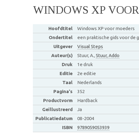
WINDOWS XP VOOR
Hoofdtitel
Windows XP voor moeders
Ondertitel
een praktische gids voor de
Uitgever
Visual Steps
Auteur(s)
Stuur, A.,
Stuur, Addo
Druk
1e druk
Editie
2e editie
Taal
Nederlands
Pagina's
352
Productvorm
Hardback
Geïllustreerd
Ja
Publicatiedatum
08-2004
ISBN
9789059053939