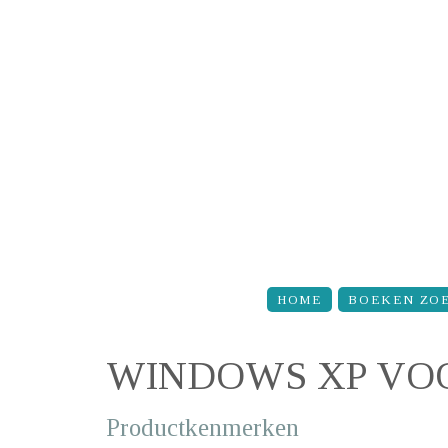
Overslaan en naar de inhoud gaan
HOME
BOEKEN ZO
WINDOWS XP VO
Productkenmerken