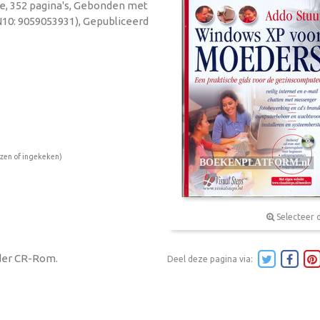
tie, 352 pagina's, Gebonden met
N10: 9059053931), Gepubliceerd
ezen of ingekeken)
Selecteer 
nder CR-Rom.
Deel deze pagina via: