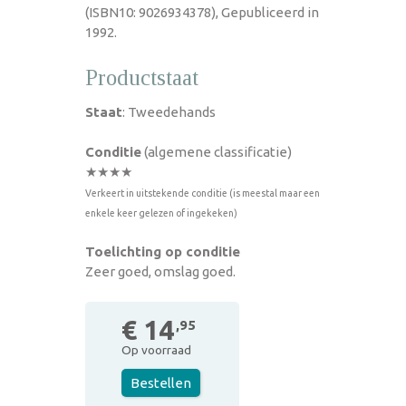
(ISBN10: 9026934378), Gepubliceerd in
1992.
Productstaat
Staat
: Tweedehands
Conditie
(algemene classificatie)
★★★★
Verkeert in uitstekende conditie (is meestal maar een
enkele keer gelezen of ingekeken)
Toelichting op conditie
Zeer goed, omslag goed.
€ 14
,95
Op voorraad
Bestellen