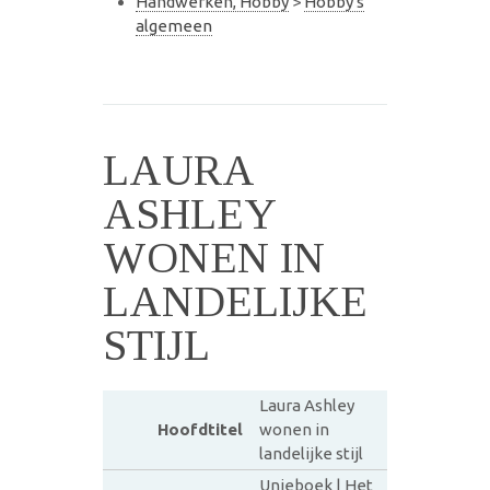
Handwerken, Hobby
>
Hobby's
algemeen
LAURA
ASHLEY
WONEN IN
LANDELIJKE
STIJL
Laura Ashley
Hoofdtitel
wonen in
landelijke stijl
Unieboek | Het