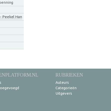
 penning
 - Peekel Han
ENPLATFORM.NL
RUBRIEKEN
s
Auteurs
toegevoegd
Categorieën
Uitgevers