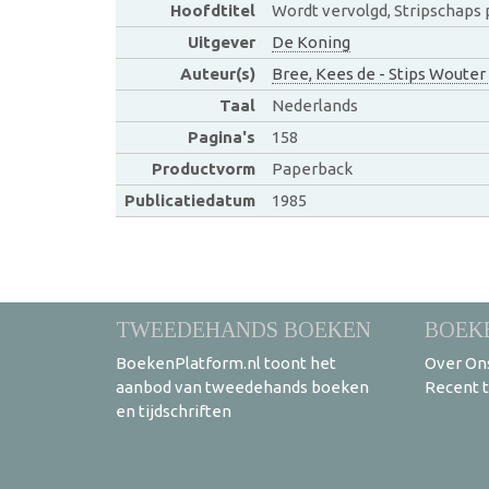
Hoofdtitel
Wordt vervolgd, Stripschaps
Uitgever
De Koning
Auteur(s)
Bree, Kees de - Stips Wouter
Taal
Nederlands
Pagina's
158
Productvorm
Paperback
Publicatiedatum
1985
TWEEDEHANDS BOEKEN
BOEK
BoekenPlatform.nl toont het
Over On
aanbod van tweedehands boeken
Recent 
en tijdschriften