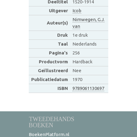
Deeltitel
1520-1914
Uitgever
Icob
Nimwegen, G.J.
Auteur(s)
van
Druk
1e druk
Taal
Nederlands
Pagina's
256
Productvorm
Hardback
Geïllustreerd
Nee
Publicatiedatum
1970
ISBN
9789061130697
TWEEDEHANDS
BOEKEN
BoekenPlatform.nl