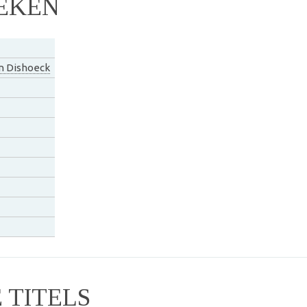
EKEN
n Dishoeck
TITELS