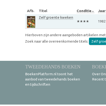
Afb.
Titel
Conditie
Jaar
Zelf groente kweken
★★★★
1982
Hierboven zijn andere aangeboden artikelen met
Zoek naar alle overeenkomende titels:
Zelf gro
TWEEDEHANDS BOEKEN
BOEK
BoekenPlatform.nl toont het
Over On
aanbod van tweedehands boeken
Recent 
en tijdschriften