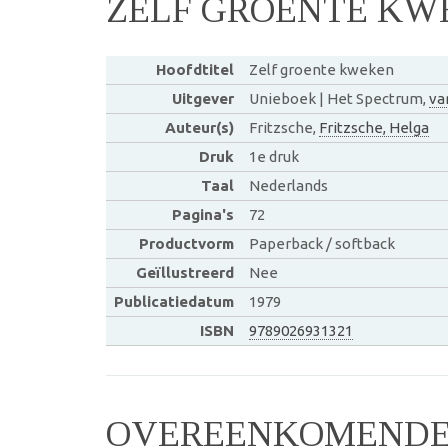
ZELF GROENTE KW
Hoofdtitel
Zelf groente kweken
Uitgever
Unieboek | Het Spectrum,
va
Auteur(s)
Fritzsche,
Fritzsche, Helga
Druk
1e druk
Taal
Nederlands
Pagina's
72
Productvorm
Paperback / softback
Geïllustreerd
Nee
Publicatiedatum
1979
ISBN
9789026931321
OVEREENKOMENDE 