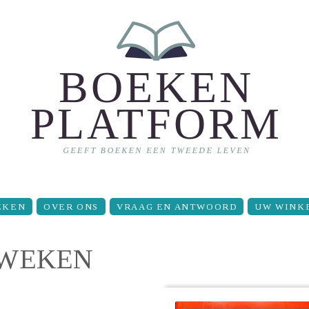
EKEN
OVER ONS
VRAAG EN ANTWOORD
UW WINK
KWEKEN