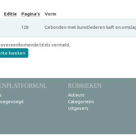
Editie
Pagina's
Vorm
128
Gebonden met kunstlederen kaft en omsla
 overeenkomende titels vermeld.
ente kweken
ENPLATFORM.NL
RUBRIEKEN
s
Auteurs
toegevoegd
Categorieën
Uitgevers