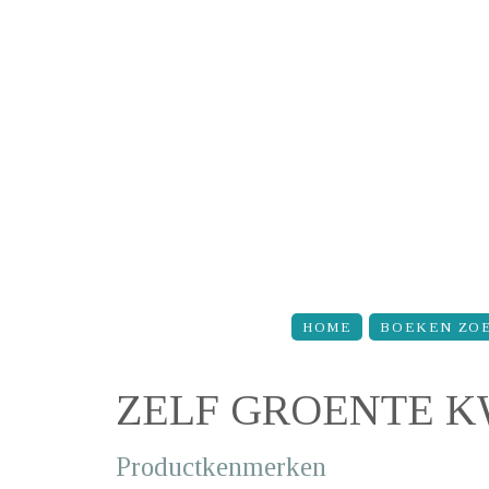
Overslaan en naar de inhoud gaan
HOME
BOEKEN ZO
ZELF GROENTE 
Productkenmerken