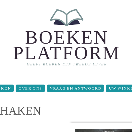
EKEN
OVER ONS
VRAAG EN ANTWOORD
UW WINK
G HAKEN