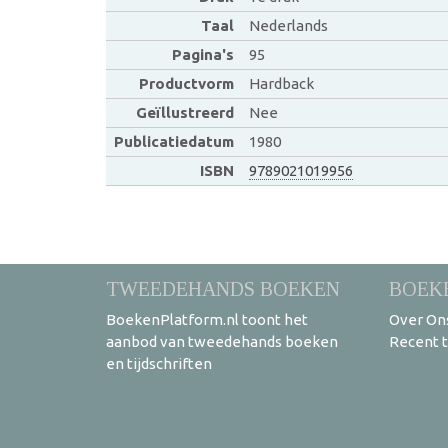
Taal
Nederlands
Pagina's
95
Productvorm
Hardback
Geïllustreerd
Nee
Publicatiedatum
1980
ISBN
9789021019956
TWEEDEHANDS BOEKEN
BOEK
BoekenPlatform.nl toont het
Over On
aanbod van tweedehands boeken
Recent 
en tijdschriften