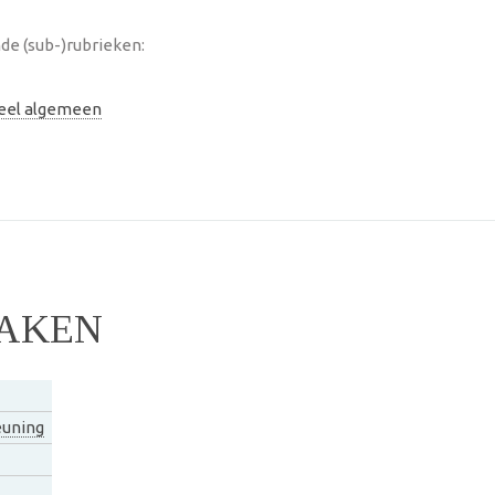
de (sub-)rubrieken:
neel algemeen
HAKEN
uning