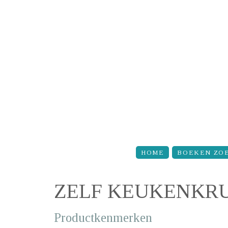
Overslaan en naar de inhoud gaan
HOME
BOEKEN ZO
ZELF KEUKENKR
Productkenmerken