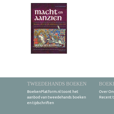
TWEEDEHANDS BOEKEN
BOEK
BoekenPlatform.nl toont het
Over On
aanbod van tweedehands boeken
Recent 
en tijdschriften