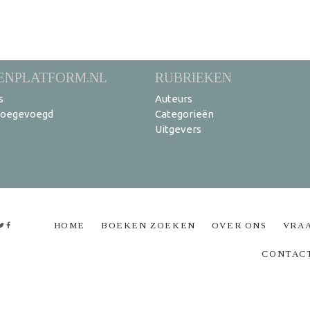
ENPLATFORM.NL
RUBRIEKEN
s
Auteurs
toegevoegd
Categorieën
Uitgevers
HOME
BOEKEN ZOEKEN
OVER ONS
VRA
CONTAC