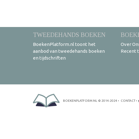
TWEEDEHANDS BOEKEN
BOEK
BoekenPlatform.nl toont het
Over On
aanbod van tweedehands boeken
Recent 
en tijdschriften
BOEKENPLATFORM.NL
© 2014-2024
•
CONTACT
•