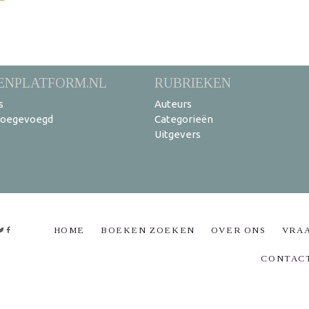
ENPLATFORM.NL
RUBRIEKEN
s
Auteurs
toegevoegd
Categorieën
Uitgevers
HOME
BOEKEN ZOEKEN
OVER ONS
VRA
CONTAC