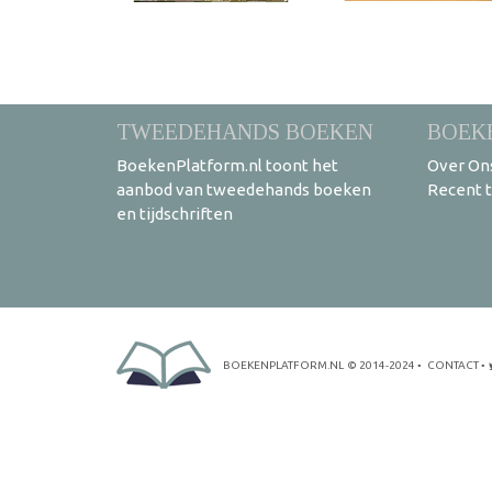
TWEEDEHANDS BOEKEN
BOEK
BoekenPlatform.nl toont het
Over On
aanbod van tweedehands boeken
Recent 
en tijdschriften
BOEKENPLATFORM.NL
© 2014-2024
•
CONTACT
•