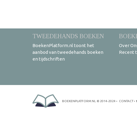
TWEEDEHANDS BOEKEN
BOEK
BoekenPlatform.nl toont het
Over On
aanbod van tweedehands boeken
Recent 
en tijdschriften
BOEKENPLATFORM.NL
© 2014-2024
•
CONTACT
•