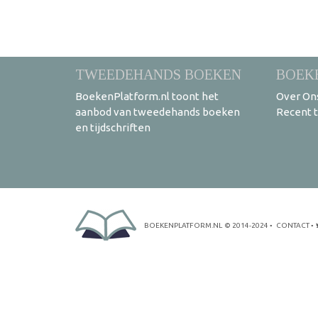
TWEEDEHANDS BOEKEN
BOEK
BoekenPlatform.nl toont het
Over On
aanbod van tweedehands boeken
Recent 
en tijdschriften
BOEKENPLATFORM.NL
© 2014-2024
•
CONTACT
•