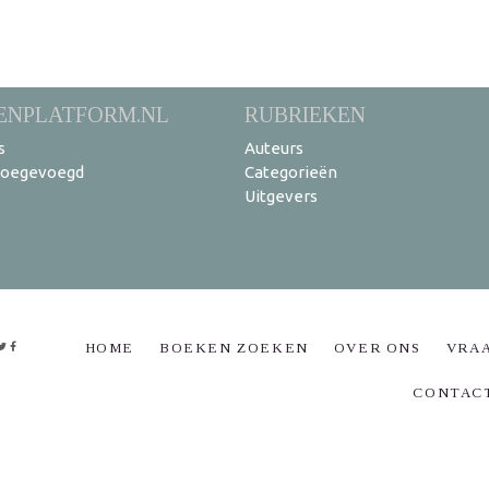
ENPLATFORM.NL
RUBRIEKEN
s
Auteurs
toegevoegd
Categorieën
Uitgevers
HOME
BOEKEN ZOEKEN
OVER ONS
VRA
CONTAC