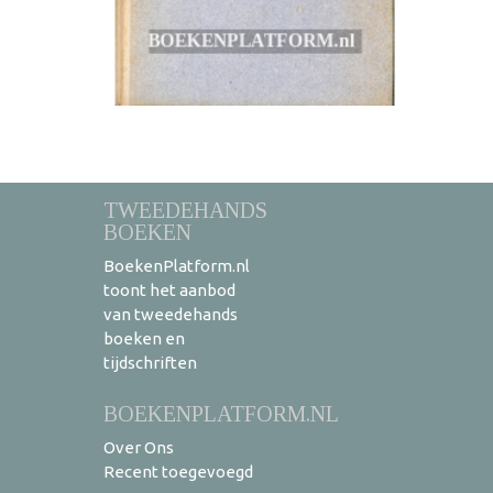
TWEEDEHANDS
BOEKEN
BoekenPlatform.nl
toont het aanbod
van tweedehands
boeken en
tijdschriften
BOEKENPLATFORM.NL
Over Ons
Recent toegevoegd