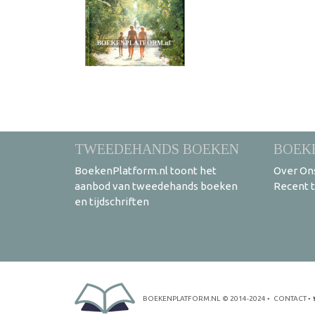
TWEEDEHANDS BOEKEN
BOEK
BoekenPlatform.nl toont het
Over On
aanbod van tweedehands boeken
Recent 
en tijdschriften
BOEKENPLATFORM.NL
© 2014-2024
•
CONTACT
•