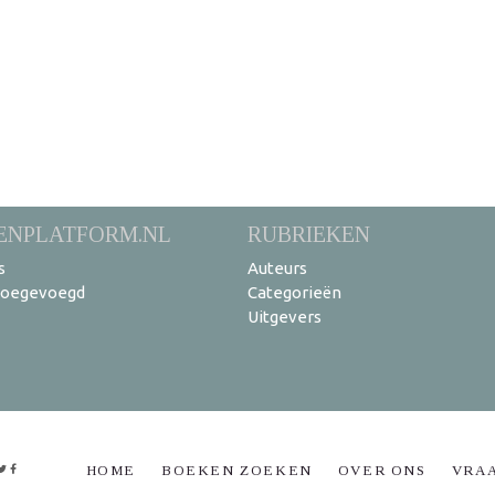
ENPLATFORM.NL
RUBRIEKEN
s
Auteurs
toegevoegd
Categorieën
Uitgevers
HOME
BOEKEN ZOEKEN
OVER ONS
VRA