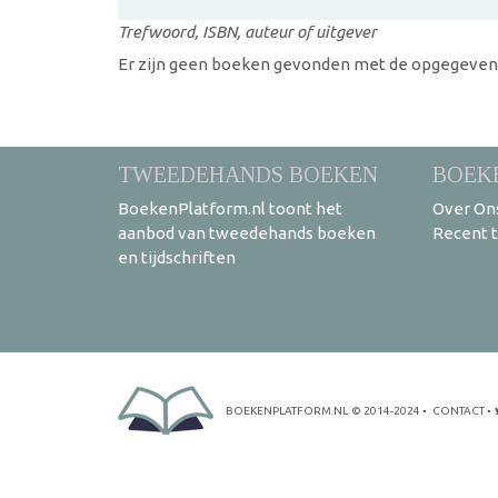
Trefwoord, ISBN, auteur of uitgever
Er zijn geen boeken gevonden met de opgegeven s
TWEEDEHANDS BOEKEN
BOEK
BoekenPlatform.nl toont het
Over On
aanbod van tweedehands boeken
Recent 
en tijdschriften
BOEKENPLATFORM.NL
© 2014-2024
•
CONTACT
•