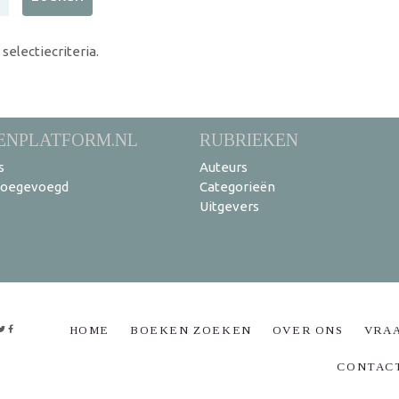
electiecriteria.
ENPLATFORM.NL
RUBRIEKEN
s
Auteurs
toegevoegd
Categorieën
Uitgevers
HOME
BOEKEN ZOEKEN
OVER ONS
VRA
CONTAC