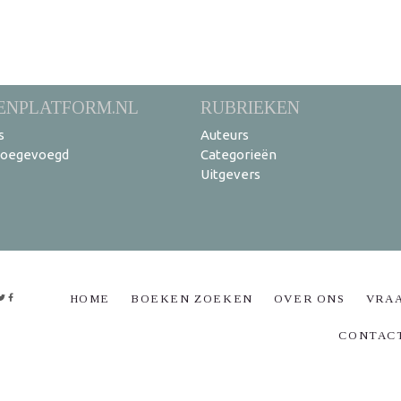
ENPLATFORM.NL
RUBRIEKEN
s
Auteurs
toegevoegd
Categorieën
Uitgevers
HOME
BOEKEN ZOEKEN
OVER ONS
VRA
CONTAC