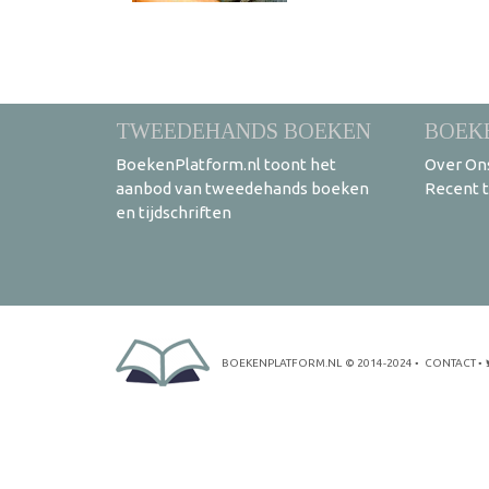
TWEEDEHANDS BOEKEN
BOEK
BoekenPlatform.nl toont het
Over On
aanbod van tweedehands boeken
Recent 
en tijdschriften
BOEKENPLATFORM.NL
© 2014-2024
•
CONTACT
•