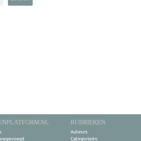
ENPLATFORM.NL
RUBRIEKEN
s
Auteurs
toegevoegd
Categorieën