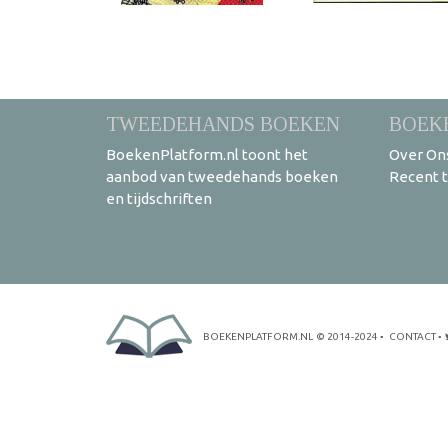
TWEEDEHANDS BOEKEN
BOEK
BoekenPlatform.nl toont het
Over On
aanbod van tweedehands boeken
Recent 
en tijdschriften
BOEKENPLATFORM.NL
© 2014-2024
•
CONTACT
•