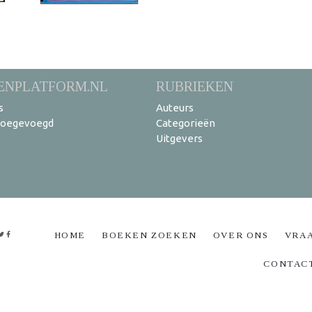
ENPLATFORM.NL
RUBRIEKEN
s
Auteurs
toegevoegd
Categorieën
Uitgevers
HOME
BOEKEN ZOEKEN
OVER ONS
VRA
CONTAC