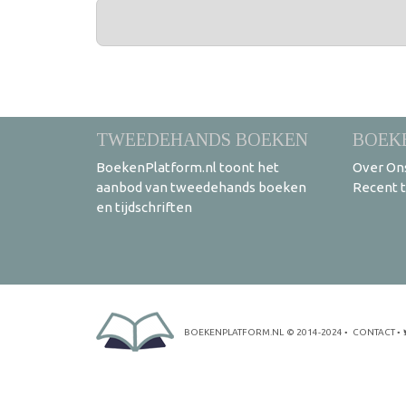
PAGINA'S
TWEEDEHANDS BOEKEN
BOEK
BoekenPlatform.nl toont het
Over On
aanbod van tweedehands boeken
Recent 
en tijdschriften
BOEKENPLATFORM.NL
© 2014-2024
•
CONTACT
•