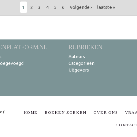
1
2
3
4
5
6
volgende ›
laatste »
ENPLATFORM.NL
RUBRIEKEN
s
Auteurs
toegevoegd
Categorieën
Uitgevers
HOME
BOEKEN ZOEKEN
OVER ONS
VRA
CONTAC