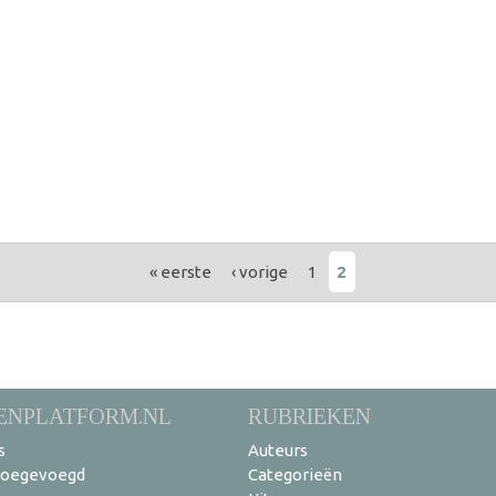
« eerste
‹ vorige
1
2
ENPLATFORM.NL
RUBRIEKEN
s
Auteurs
toegevoegd
Categorieën