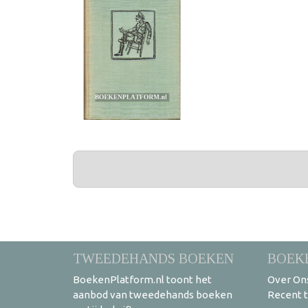
PAGINA'S
TWEEDEHANDS BOEKEN
BOEK
BoekenPlatform.nl toont het
Over On
aanbod van tweedehands boeken
Recent 