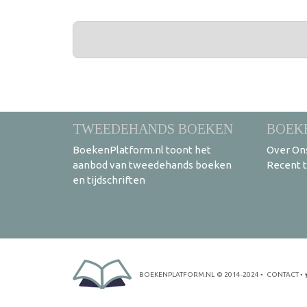
PAGINA'S
TWEEDEHANDS BOEKEN
BOEK
BoekenPlatform.nl toont het
Over On
aanbod van tweedehands boeken
Recent 
en tijdschriften
BOEKENPLATFORM.NL
© 2014-2024
•
CONTACT
•