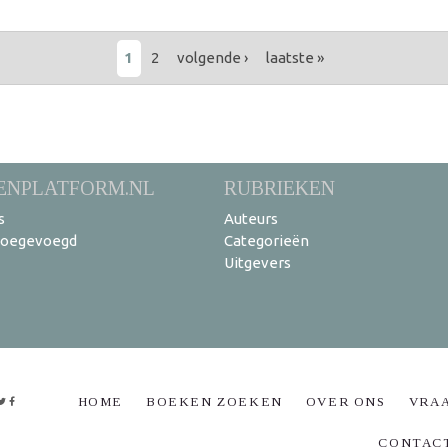
1
2
volgende ›
laatste »
ENPLATFORM.NL
RUBRIEKEN
s
Auteurs
toegevoegd
Categorieën
Uitgevers
HOME
BOEKEN ZOEKEN
OVER ONS
VRA
CONTAC