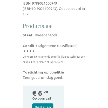
ISBN: 9789021600949
(ISBN10: 9021600943), Gepubliceerd in
1970.
Productstaat
Staat
: Tweedehands
Conditie
(algemene classificatie)
★★★★
Verkeert in uitstekende conditie (is meestal maar een
enkele keer gelezen of ingekeken)
Toelichting op conditie
Zeer goed, omslag goed.
€ 6
,20
Op voorraad
Bestellen