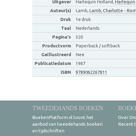
Uitgever
Harlequin Holland,
Harlequin
Auteur(s)
Lamb,
Lamb, Charlotte - Ro
Druk
1e druk
Taal
Nederlands
Pagina's
320
Productvorm
Paperback / softback
Geïllustreerd
Nee
Publicatiedatum
1987
ISBN
9789062267811
TWEEDEHANDS BOEKEN
BOEK
BoekenPlatform.nl toont het
Over On
aanbod van tweedehands boeken
Recent 
en tijdschriften