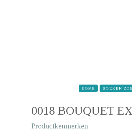
Overslaan en naar de inhoud gaan
HOME
BOEKEN ZO
0018 BOUQUET E
Productkenmerken