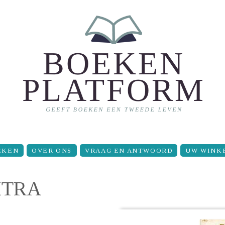
EKEN
OVER ONS
VRAAG EN ANTWOORD
UW WINK
XTRA