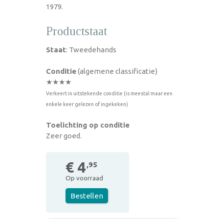
1979.
Productstaat
Staat
: Tweedehands
Conditie
(algemene classificatie)
★★★★
Verkeert in uitstekende conditie (is meestal maar een
enkele keer gelezen of ingekeken)
Toelichting op conditie
Zeer goed.
€ 4
,95
Op voorraad
Bestellen