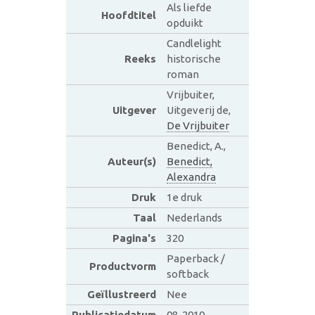
Als liefde
Hoofdtitel
opduikt
Candlelight
Reeks
historische
roman
Vrijbuiter,
Uitgever
Uitgeverij de,
De Vrijbuiter
Benedict, A.,
Auteur(s)
Benedict,
Alexandra
Druk
1e druk
Taal
Nederlands
Pagina's
320
Paperback /
Productvorm
softback
Geïllustreerd
Nee
Publicatiedatum
08-2010