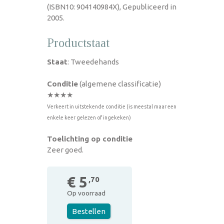
(ISBN10: 904140984X), Gepubliceerd in
2005.
Productstaat
Staat
: Tweedehands
Conditie
(algemene classificatie)
★★★★
Verkeert in uitstekende conditie (is meestal maar een
enkele keer gelezen of ingekeken)
Toelichting op conditie
Zeer goed.
€ 5
,70
Op voorraad
Bestellen