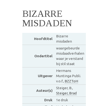
BIZARRE
MISDADEN
Bizarre
Hoofdtitel
misdaden
waargebeurde
misdaadverhalen
Ondertitel
waar je verstand
bij stil staat
Hermans
Uitgever
Muntinga Publi.
v.o.f.,
BZZToH
Steiger, B.,
Auteur(s)
Steiger, Brad
Druk
1e druk