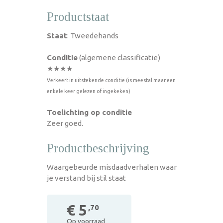
Productstaat
Staat
: Tweedehands
Conditie
(algemene classificatie)
★★★★
Verkeert in uitstekende conditie (is meestal maar een
enkele keer gelezen of ingekeken)
Toelichting op conditie
Zeer goed.
Productbeschrijving
Waargebeurde misdaadverhalen waar
je verstand bij stil staat
€ 5
,70
Op voorraad