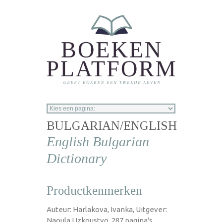
Overslaan en naar de inhoud gaan
BULGARIAN/ENGLISH
English Bulgarian
Dictionary
Productkenmerken
Auteur: Harlakova, Ivanka, Uitgever:
Naoula I Izkoustvo, 287 pagina's,