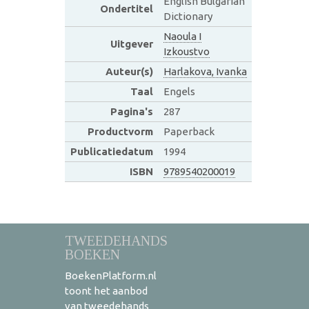
English Bulgarian
Ondertitel
Dictionary
Naoula I
Uitgever
Izkoustvo
Auteur(s)
Harlakova, Ivanka
Taal
Engels
Pagina's
287
Productvorm
Paperback
Publicatiedatum
1994
ISBN
9789540200019
TWEEDEHANDS
BOEKEN
BoekenPlatform.nl
toont het aanbod
van tweedehands