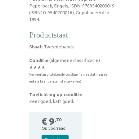
Paperback, Engels, ISBN: 9789540200019
(ISBN10: 9540200016), Gepubliceerd in
1994.
Productstaat
Staat
: Tweedehands
Conditie
(algemene classificatie)
★★★★
Verkeert in uitstekende conditie (is meestal maar een
enkele keer gelezen of ingekeken)
Toelichting op conditie
Zeer goed, kaft goed.
€ 9
,70
Op voorraad