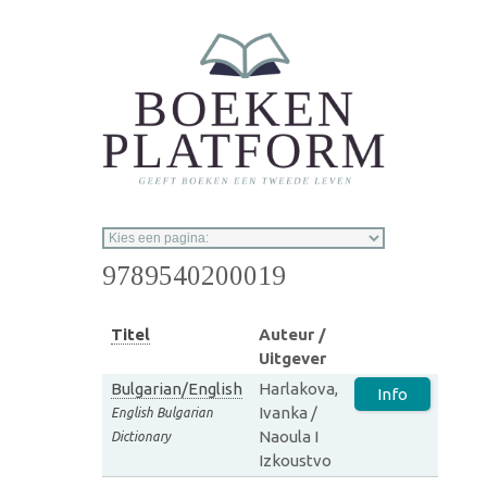
Overslaan en naar de inhoud gaan
9789540200019
Titel
Auteur /
Uitgever
Bulgarian/English
Harlakova,
Info
Ivanka /
English Bulgarian
Naoula I
Dictionary
Izkoustvo