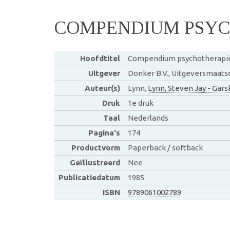
COMPENDIUM PSYC
Hoofdtitel
Compendium psychotherapie
Uitgever
Donker B.V., Uitgeversmaatsc
Auteur(s)
Lynn,
Lynn, Steven Jay - Gars
Druk
1e druk
Taal
Nederlands
Pagina's
174
Productvorm
Paperback / softback
Geïllustreerd
Nee
Publicatiedatum
1985
ISBN
9789061002789