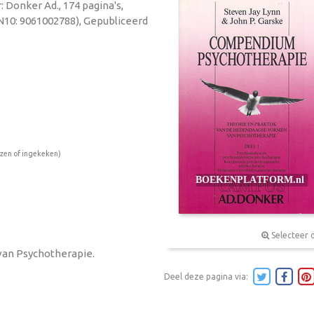
: Donker Ad., 174 pagina's,
N10: 9061002788), Gepubliceerd
ezen of ingekeken)
Selecteer 
van Psychotherapie.
Deel deze pagina via: