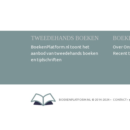
TWEEDEHANDS BOEKEN
BOEK
BoekenPlatform.nl toont het
Over On
aanbod van tweedehands boeken
Recent 
en tijdschriften
BOEKENPLATFORM.NL
© 2014-2024
•
CONTACT
•