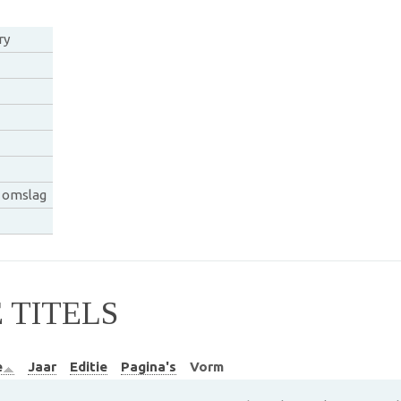
ry
n omslag
TITELS
e
Jaar
Editie
Pagina's
Vorm