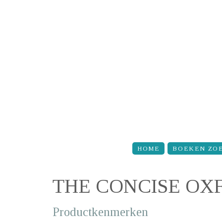
Overslaan en naar de inhoud gaan
HOME
BOEKEN ZO
THE CONCISE OX
Productkenmerken