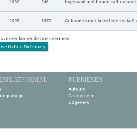
1990
246
Ingenaaid met linnen kaft en oms
1995
1672
Gebonden met kunstlederen kaft 
 overeenkomende titels vermeld.
ise Oxford Dictionary
ENPLATFORM.NL
RUBRIEKEN
s
Auteurs
toegevoegd
Categorieën
Uitgevers