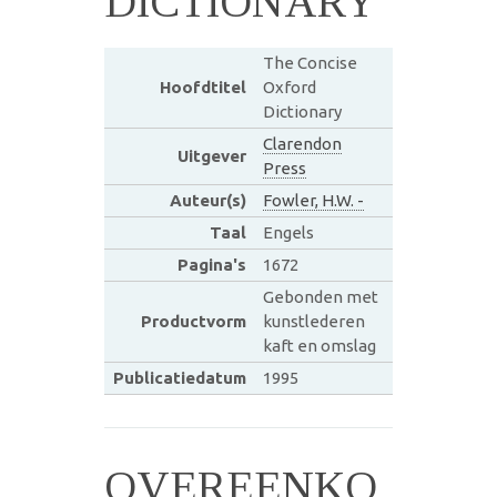
DICTIONARY
The Concise
Hoofdtitel
Oxford
Dictionary
Clarendon
Uitgever
Press
Auteur(s)
Fowler, H.W. -
Taal
Engels
Pagina's
1672
Gebonden met
Productvorm
kunstlederen
kaft en omslag
Publicatiedatum
1995
OVEREENKO