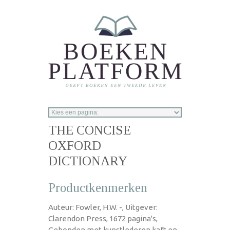
Overslaan en naar de inhoud gaan
THE CONCISE
OXFORD
DICTIONARY
Productkenmerken
Auteur: Fowler, H.W. -, Uitgever:
Clarendon Press, 1672 pagina's,
Gebonden met kunstlederen kaft en