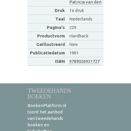
Patricia van den
Druk
1e druk
Taal
Nederlands
Pagina's
229
Productvorm
Hardback
Geïllustreerd
Nee
Publicatiedatum
1981
ISBN
9789026931727
TWEEDEHANDS
BOEKEN
BoekenPlatform.nl
toont het aanbod
van tweedehands
boeken en