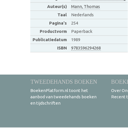
Auteur(s)
Mann, Thomas
Taal
Nederlands
Pagina's
254
Productvorm
Paperback
Publicatiedatum
1989
ISBN
9783596294268
TWEEDEHANDS BOEKEN
BOEK
BoekenPlatform.nl toont het
Over On
aanbod van tweedehands boeken
Recent 
en tijdschriften