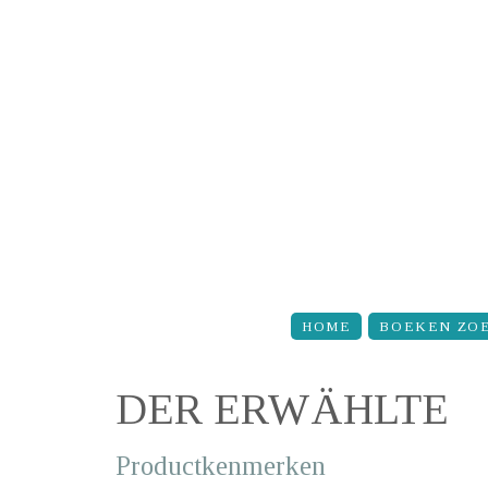
Overslaan en naar de inhoud gaan
HOME
BOEKEN ZO
DER ERWÄHLTE
Productkenmerken