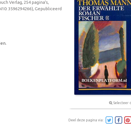
ch Verlag, 254 pagina's,
N10: 3596294266), Gepubliceerd
en.
Selecteer 
Deel deze pagina via: