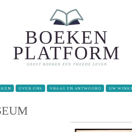
EKEN
OVER ONS
VRAAG EN ANTWOORD
UW WINK
SEUM