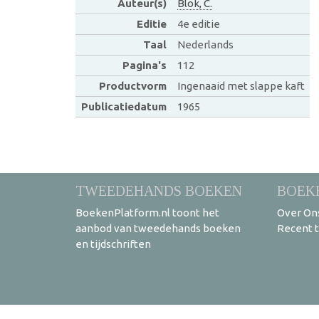
Auteur(s)
Blok, C.
Editie
4e editie
Taal
Nederlands
Pagina's
112
Productvorm
Ingenaaid met slappe kaft
Publicatiedatum
1965
TWEEDEHANDS BOEKEN
BOEK
BoekenPlatform.nl toont het
Over On
aanbod van tweedehands boeken
Recent 
en tijdschriften