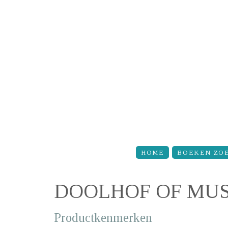
Overslaan en naar de inhoud gaan
HOME
BOEKEN ZO
DOOLHOF OF MU
Productkenmerken